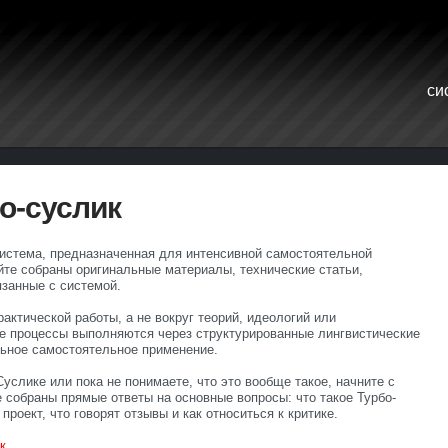
си
о-суслик
система, предназначенная для интенсивной самостоятельной
айте собраны оригинальные материалы, технические статьи,
язанные с системой.
актической работы, а не вокруг теорий, идеологий или
е процессы выполняются через структурированные лингвистические
льное самостоятельное применение.
услике или пока не понимаете, что это вообще такое, начните с
е собраны прямые ответы на основные вопросы: что такое Турбо-
 проект, что говорят отзывы и как относиться к критике.
к