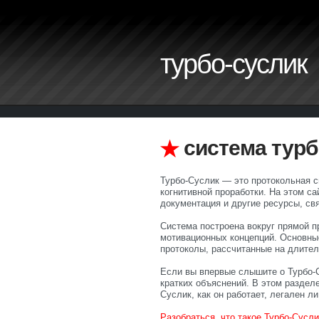
турбо-суслик
система турб
Турбо-Суслик — это протокольная 
когнитивной проработки. На этом с
документация и другие ресурсы, св
Система построена вокруг прямой пр
мотивационных концепций. Основны
протоколы, рассчитанные на длите
Если вы впервые слышите о Турбо-С
кратких объяснений. В этом раздел
Суслик, как он работает, легален ли
Разобраться, что такое Турбо-Сусли